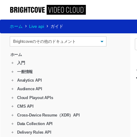
ホーム
Live api
ガイド
ホーム
+
入門
+
一般情報
+
Analytics API
+
Audience API
+
Cloud Playout APIs
+
CMS API
+
Cross-Device Resume（XDR）API
+
Data Collection API
+
Delivery Rules API