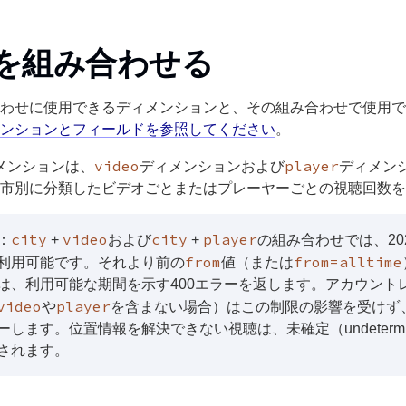
を組み合わせる
わせに使用できるディメンションと、その組み合わせで使用で
ンションとフィールドを参照してください
。
video
player
メンションは、
ディメンションおよび
ディメン
市別に分類したビデオごとまたはプレーヤーごとの視聴回数を
city
video
city
player
：
+
および
+
の組み合わせでは、202
from
from=alltime
利用可能です。それより前の
値（または
は、利用可能な期間を示す400エラーを返します。アカウント
video
player
や
を含まない場合）はこの制限の影響を受けず
ーします。位置情報を解決できない視聴は、未確定（undeterm
されます。