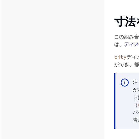
寸法
この組み合
は、
ディメ
city
ディ
ができ、都
注
が
ト
（
バ
告