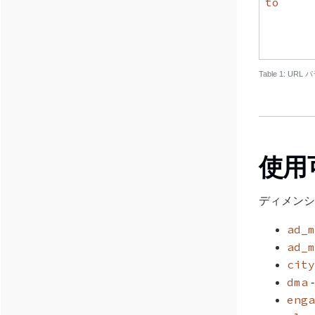
to
URL 
使用
ディメンシ
ad_m
ad_m
city
dma
enga