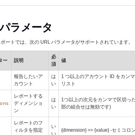
L パラメータ
I レポートでは、次の URL パラメータがサポートされています。
必
ター
説明
値
須
報告したいア
は
1 つ以上のアカウント ID をカン
カウント
い
リスト
レポートする
は
1つ以上の次元をカンマで区切った
ons
ディメンショ
い
部の組合せは無効です)
ン
レポートのフ
い
ィルタを指定
{dimension} == {value} -セ
い