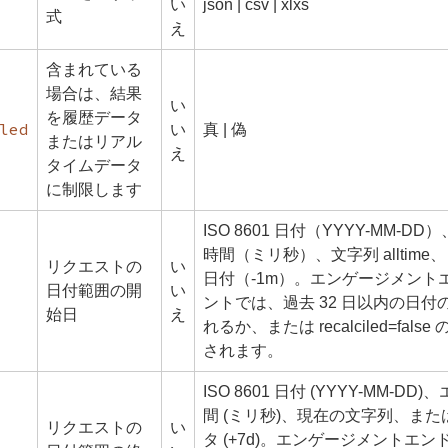
い
json | csv | xlxs
式
え
含まれている
場合は、結果
い
を履歴データ
led
い
真 | 偽
またはリアル
え
タイムデータ
に制限します
ISO 8601 日付（YYYY-MM-D
時間（ミリ秒）、文字列 alltime
リクエストの
い
日付（-1m）。エンゲージメント
日付範囲の開
い
ントでは、過去 32 日以内の日付
始日
え
れるか、または recalciled=fals
されます。
ISO 8601 日付 (YYYY-MM-DD
間 (ミリ秒)、現在の文字列、ま
リクエストの
い
タ (+7d)。エンゲージメントエ