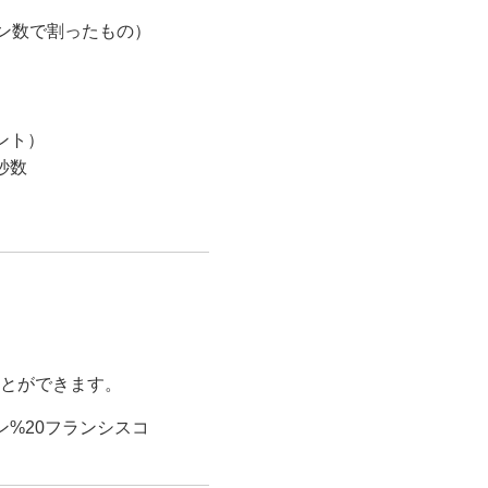
ン数で割ったもの）
ント）
秒数
とができます。
ン%20フランシスコ