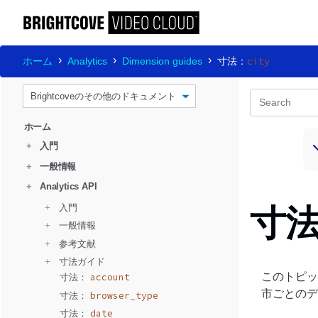
city
ホーム
Analytics
Dimension guides
寸法：
ホーム
+
入門
+
一般情報
+
Analytics API
+ 
  入門
寸
+ 
  一般情報
+ 
  参考文献
+ 
  寸法ガイド
このトピッ
account
寸法： 
市ごとのデ
browser_type
寸法： 
date
寸法： 