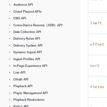
+
Audience API
+
Cloud Playout APIs
+
CMS API
limit
+
Cross-Device Resume（XDR）API
+
Data Collection API
+
Delivery Rules API
offset
+
Delivery System API
+
Dynamic Ingest API
+
Ingest Profiles API
sort
+
In-Page Experience API
+
Live API
+
OAuth API
fields
+
Playback API
+
Player Management API
+
Playback Restrictions
+
Policy API