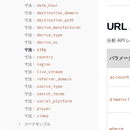
date_hour
寸法： 
destination_domain
寸法： 
destination_path
寸法： 
UR
device_manufacturer
寸法： 
device_type
寸法： 
分析 AP
device_os
寸法： 
city
寸法： 
country
寸法： 
パラメー
region
寸法： 
live_stream
寸法： 
account
referrer_domain
寸法： 
source_type
寸法： 
search_terms
寸法： 
dimensi
social_platform
寸法： 
player
寸法： 
video
寸法： 
+ 
  コードサンプル
where