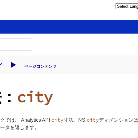
ページコンテンツ
city
法：
city
city
クでは、
Analytics API
寸法。NS
ディメンション
ータを返します。