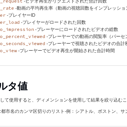
_request
-ビデオ再生がリクエストされた合計回数
_rate
-動画の平均再生率（動画の視聴回数をインプレッショ
er
-プレイヤーID
er_load
-プレイヤーがロードされた回数
o_impression
-プレーヤーにロードされたビデオの総数
o_percent_viewed
-プレーヤーでの動画の閲覧率（パーセ
o_seconds_viewed
-プレーヤーで視聴されたビデオの合計
o_view
-プレーヤーでビデオ再生が開始された合計時間
ルタ値
して使用すると、ディメンションを使用して結果を絞り込むこ
:都市名のカンマ区切りのリスト-例：シアトル、ボストン、サ