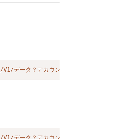
com/V1/データ？アカウント=1752604059001&dimens
e.com/V1/データ？アカウント=1752604059001&次