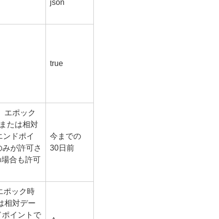
json
true
D）、エポック
、または相対
エンドポイ
今までの
のみが許可さ
30日前
e の場合も許可
)、エポック時
たは相対デー
ンドポイントで