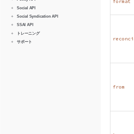
format
+
Social API
+
Social Syndication API
+
SSAI API
+
トレーニング
reconci
+
サポート
from