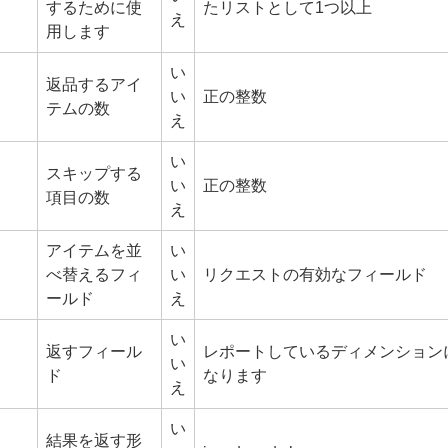
するために使
たリストとして1つ以上
え
用します
い
返品するアイ
い
正の整数
テムの数
え
い
スキップする
い
正の整数
項目の数
え
アイテムを並
い
べ替えるフィ
い
リクエストの有効なフィールド
ールド
え
い
返すフィール
レポートしているディメンション
い
ド
なります
え
い
結果を返す形