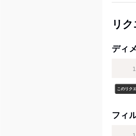
リク
ディ
このリク
フィ