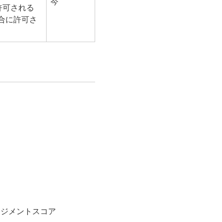
今
許可される
 の場合に許可さ
ージメントスコア