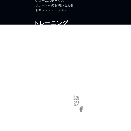
システムステータス
サポートへのお問い合わせ
ドキュメンテーション
トレーニング
オンラインコース
コースに登録する
Brightcove University
Brightcove
Brightcove.com
お問合せ
プ
ラ
イ
©2026
バ
Brightcove
シ
Inc. All
ー
rights
|
reserved.
利
用
規