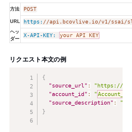
POST
方法
URL
https:
//api.bcovlive.io/v1/ssai/s
ヘッ
X-API-KEY:
your API KEY
ダー
リクエスト本文の例
{
"source_url"
:
"https://so
"account_id"
:
"
Account_ID
"source_description"
:
"
Us
}