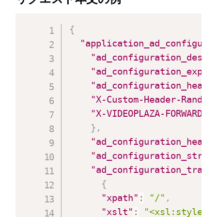
{
"application_ad_configura
"ad_configuration_descr
"ad_configuration_expec
"ad_configuration_heade
"X-Custom-Header-Rand"
:
"X-VIDEOPLAZA-FORWARDED
}
,
"ad_configuration_heade
"ad_configuration_strat
"ad_configuration_trans
{
"xpath"
:
"/"
,
"xslt"
:
"<xsl:stylesh