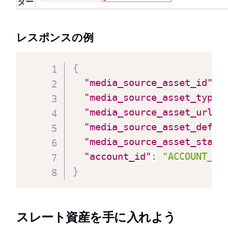
ダー
レスポンスの例
{
"media_source_asset_id"
:
"media_source_asset_type"
"media_source_asset_url"
:
"media_source_asset_defau
"media_source_asset_statu
"account_id"
:
"ACCOUNT_ID
}
スレート資産を手に入れよう