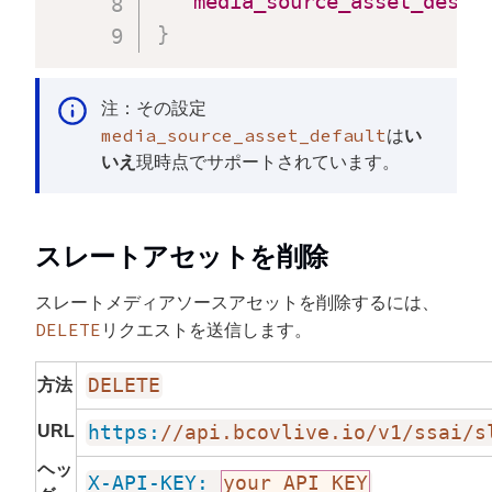
"media_source_asset_descr
}
注：その設定
media_source_asset_default
は
い
いえ
現時点でサポートされています。
スレートアセットを削除
スレートメディアソースアセットを削除するには、
DELETE
リクエストを送信します。
DELETE
方法
URL
https:
//api.bcovlive.io/v1/ssai/s
ヘッ
X-API-KEY:
your API KEY