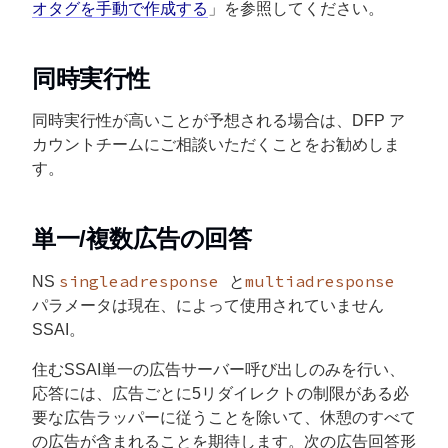
オタグを手動で作成する
」を参照してください。
同時実行性
同時実行性が高いことが予想される場合は、DFP ア
カウントチームにご相談いただくことをお勧めしま
す。
単一/複数広告の回答
singleadresponse
multiadresponse
NS
と
パラメータは現在、によって使用されていません
SSAI
。
住む
SSAI
単一の広告サーバー呼び出しのみを行い、
応答には、広告ごとに5リダイレクトの制限がある必
要な広告ラッパーに従うことを除いて、休憩のすべて
の広告が含まれることを期待します。次の広告回答形