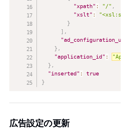
"xpath"
:
"/"
,
"xslt"
:
"<xsl:sty
}
]
,
"ad_configuration_url
}
,
"application_id"
:
"Appl
}
,
"inserted"
:
true
}
広告設定の更新