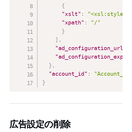
{
"xslt"
:
"<xsl:stylesh
"xpath"
:
"/"
}
]
,
"ad_configuration_url_f
"ad_configuration_expec
}
,
"account_id"
:
"Account_ID
}
広告設定の削除