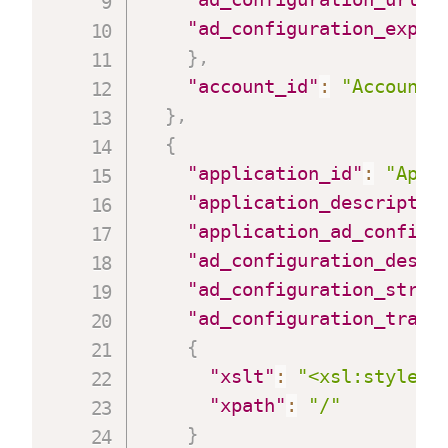
"ad_configuration_expec
}
,
"account_id"
:
"Account_
}
,
{
"application_id"
:
"Appl
"application_descriptio
"application_ad_configu
"ad_configuration_descr
"ad_configuration_strat
"ad_configuration_trans
{
"xslt"
:
"<xsl:stylesh
"xpath"
:
"/"
}