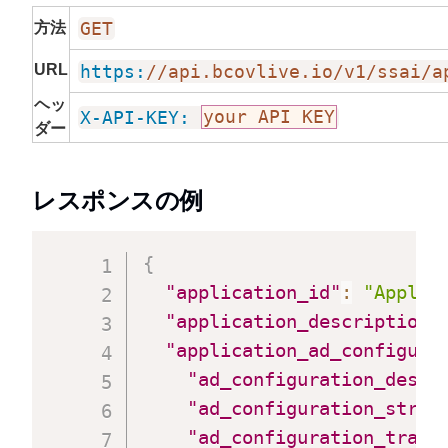
GET
方法
URL
https:
//api.bcovlive.io/v1/ssai/a
ヘッ
X-API-KEY:
your API KEY
ダー
レスポンスの例
{
"application_id"
:
"Applic
"application_description"
"application_ad_configura
"ad_configuration_descr
"ad_configuration_strat
"ad_configuration_trans