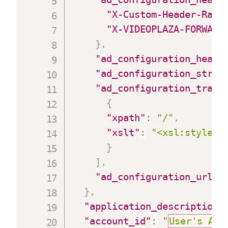
"X-Custom-Header-Rand
"X-VIDEOPLAZA-FORWARD
}
,
"ad_configuration_heade
"ad_configuration_strat
"ad_configuration_trans
{
"xpath"
:
"/"
,
"xslt"
:
"<xsl:stylesh
}
]
,
"ad_configuration_url_f
}
,
"application_description"
"account_id"
:
"
User's Acc