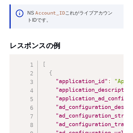
Account_ID
NS
これがライブアカウン
トIDです。
レスポンスの例
[
{
"application_id"
:
"Appl
"application_descriptio
"application_ad_configu
"ad_configuration_descr
"ad_configuration_strat
"ad_configuration_trans
"ad_configuration_url_f