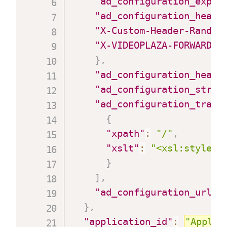
"ad_configuration_expec
"ad_configuration_heade
"X-Custom-Header-Rand"
:
"X-VIDEOPLAZA-FORWARDED
}
,
"ad_configuration_heade
"ad_configuration_strat
"ad_configuration_trans
{
"xpath"
:
"/"
,
"xslt"
:
"<xsl:stylesh
}
]
,
"ad_configuration_url_f
}
,
"application_id"
:
"Applic